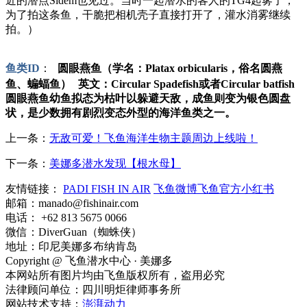
近的潜点Sidem也见过。当时一起潜水的客人的TG4起雾了，
为了拍这条鱼，干脆把相机壳子直接打开了，灌水消雾继续
拍。）
鱼类ID
：
圆眼燕鱼（学名：Platax orbicularis，俗名圆燕
鱼、蝙蝠鱼） 英文：Circular Spadefish或者Circular batfish
圆眼燕鱼幼鱼拟态为枯叶以躲避天敌，成鱼则变为银色圆盘
状，是少数拥有剧烈变态外型的海洋鱼类之一。
上一条：
无敌可爱！飞鱼海洋生物主题周边上线啦！
下一条：
美娜多潜水发现【根水母】
友情链接：
PADI FISH IN AIR
飞鱼微博
飞鱼官方小红书
邮箱：manado@fishinair.com
电话： +62 813 5675 0066
微信：DiverGuan（蜘蛛侠）
地址：印尼美娜多布纳肯岛
Copyright @ 飞鱼潜水中心 · 美娜多
本网站所有图片均由飞鱼版权所有，盗用必究
法律顾问单位：四川明炬律师事务所
网站技术支持：
澎湃动力