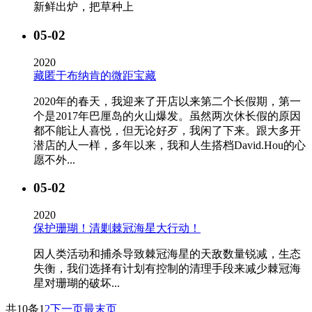
新鲜出炉，把草种上
05-02
2020
藏匿于布纳肯的微距宝藏
2020年的春天，我迎来了开店以来第二个长假期，第一
个是2017年巴厘岛的火山爆发。虽然两次休长假的原因
都不能让人喜悦，但无论好歹，我闲了下来。跟大多开
潜店的人一样，多年以来，我和人生搭档David.Hou的心
愿不外...
05-02
2020
保护珊瑚！清剿棘冠海星大行动！
因人类活动和捕杀导致棘冠海星的天敌数量锐减，生态
失衡，我们选择有计划有控制的清理手段来减少棘冠海
星对珊瑚的破坏...
共10条
1
2
下一页
最末页