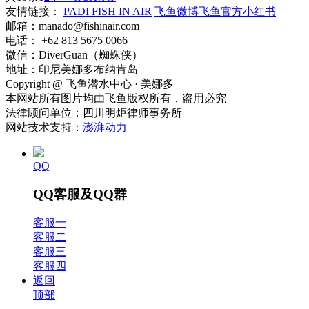
友情链接：
PADI FISH IN AIR
飞鱼微博
飞鱼官方小红书
邮箱：manado@fishinair.com
电话： +62 813 5675 0066
微信：DiverGuan（蜘蛛侠）
地址：印尼美娜多布纳肯岛
Copyright @ 飞鱼潜水中心 · 美娜多
本网站所有图片均由飞鱼版权所有，盗用必究
法律顾问单位：四川明炬律师事务所
网站技术支持：
澎湃动力
QQ
QQ客服及QQ群
客服一
客服二
客服三
客服四
返回
顶部