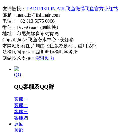
友情链接：
PADI FISH IN AIR
飞鱼微博
飞鱼官方小红书
邮箱：manado@fishinair.com
电话： +62 813 5675 0066
微信：DiverGuan（蜘蛛侠）
地址：印尼美娜多布纳肯岛
Copyright @ 飞鱼潜水中心 · 美娜多
本网站所有图片均由飞鱼版权所有，盗用必究
法律顾问单位：四川明炬律师事务所
网站技术支持：
澎湃动力
QQ
QQ客服及QQ群
客服一
客服二
客服三
客服四
返回
顶部