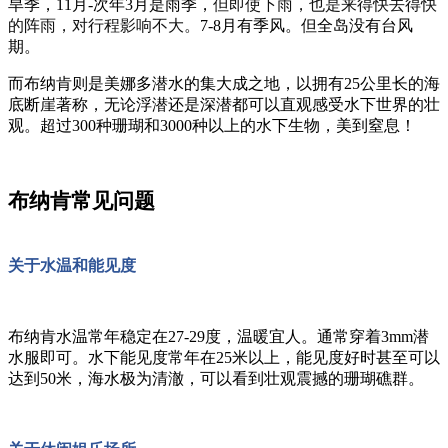
旱季，11月-次年3月是雨季，
但即使下雨，也是来得快去得快
的阵雨，对行程影响不大。
7-8月有季风。但全岛没有台风
期。
而布纳肯则是美娜多潜水的集大成之地，以拥有25公里长的海
底断崖著称，无论浮潜还是深潜都可以直观感受水下世界的壮
观。超过300种珊瑚和3000种以上的水下生物，美到窒息！
布纳肯常见问题
关于水温和能见度
布纳肯水温常年稳定在27-29度，温暖宜人。通常穿着3mm潜
水服即可。水下能见度常年在25米以上，能见度好时甚至可以
达到50米，海水极为清澈，可以看到壮观震撼的珊瑚礁群。